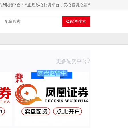
炒股指平台 * **正规放心配资平台，安心投资之选**
配资搜索
更多配资平台