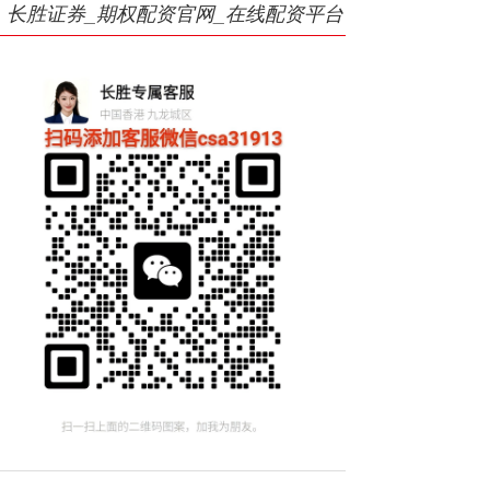
长胜证券_期权配资官网_在线配资平台