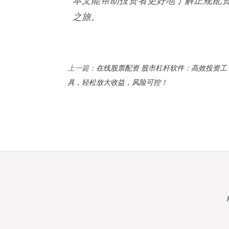
本文能帮助投资者更好地了解正规配
之旅。
在线股票配资 股市杠杆软件：高效投资工
上一篇：
具，轻松放大收益，风险可控！