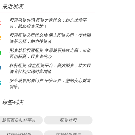
最近发表
股票融资好吗 配资之家排名：精选优质平
1
台，助您投资无忧！
股票配资公司排名榜 网上配资公司：便捷融
2
资新选择，助力投资者
配资炒股股票配资 苹果股票持续走高，市值
3
再创新高，投资者信心
杠杆配资 虚盘配资平台：高效融资，助力投
4
资者轻松实现财富增值
安全股票配资门户 平安证券，您的安心财富
5
管家。
标签列表
股票百倍杠杆平台
配资炒股
杠杆融资炒股
杠杆炒股股票