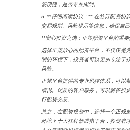
畅便捷，是否专业周到。
5. **仔细阅读协议：** 在签订
交易规则、风险提示等信息，确保自己
**安心投资之选：正规配资平台的重要性
选择正规放心的配资平台，不仅仅是
明的环境下，投资者可以更加专注于
风险。
正规平台提供的专业风控体系，可以
情况。优质的客户服务，可以解答投
行配资交易。
总之，在配资投资中，选择一个正规
环境下十大杠杆炒股指平台，投资者