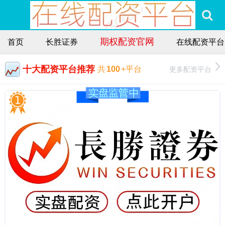
期权配资官网
首页
长胜证券
在线配资平台
十大配资平台推荐
更多配资平台
共
100
+平台