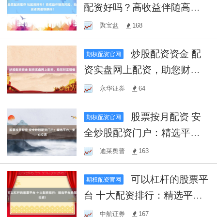
配资好吗？高收益伴随高风
险，投资者需谨慎抉择！
聚宝盆
168
炒股配资资金 配
期权配资官网
资实盘网上配资，助您财富
增值
永华证券
64
股票按月配资 安
期权配资官网
全炒股配资门户：精选平
台，安心交易
迪莱奥普
163
可以杠杆的股票平
期权配资官网
台 十大配资排行：精选平台
助您投资！
中航证券
167