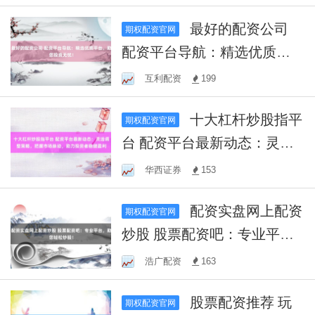
最好的配资公司
期权配资官网
配资平台导航：精选优质平
台，助您投资无忧！
互利配资
199
十大杠杆炒股指平
期权配资官网
台 配资平台最新动态：灵活
调整策略，把握市场脉动，
华西证券
153
助力投资者稳健盈利
配资实盘网上配资
期权配资官网
炒股 股票配资吧：专业平
台，助您轻松炒股！
浩广配资
163
股票配资推荐 玩
期权配资官网