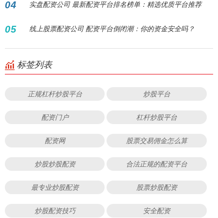
04
实盘配资公司 最新配资平台排名榜单：精选优质平台推荐
05
线上股票配资公司 配资平台倒闭潮：你的资金安全吗？
标签列表
正规杠杆炒股平台
炒股平台
配资门户
杠杆炒股平台
配资网
股票交易佣金怎么算
炒股炒股配资
合法正规的配资平台
最专业炒股配资
股票炒股配资
炒股配资技巧
安全配资