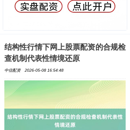
结构性行情下网上股票配资的合规检
查机制代表性情境还原
中信配资
2026-05-08 16:54:48