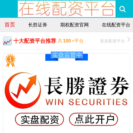
首页
长胜证券
期权配资官网
在线配资平台
十大配资平台推荐
更多配资平台
共
100
+平台