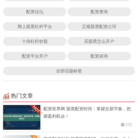
配资论坛
配资查询
网上股票杠杆平台
正规股票配资公司
十倍杠杆炒股
买股票怎么开户
配资平台开户
配资咨询
全部话题标签
热门文章
配资世界网 股票配资时间：掌握交易节奏，把
握盈利机会！
272