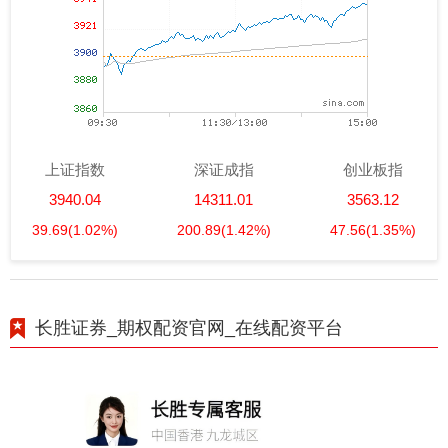
上证指数
深证成指
创业板指
3940.04
14311.01
3563.12
39.69
(1.02%)
200.89
(1.42%)
47.56
(1.35%)
长胜证券_期权配资官网_在线配资平台