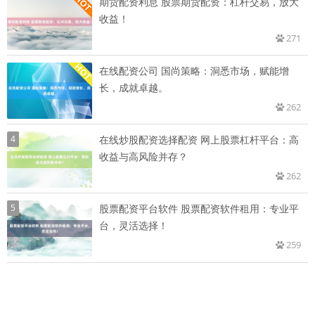
期货配资利息 股票期货配资：杠杆交易，放大
收益！
271
在线配资公司 国尚策略：洞悉市场，赋能增
长，成就卓越。
262
4
在线炒股配资选择配资 网上股票杠杆平台：高
收益与高风险并存？
262
5
股票配资平台软件 股票配资软件租用：专业平
台，灵活选择！
259