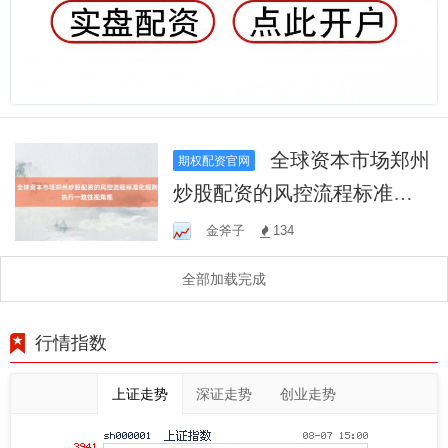
全球资本市场郑州
期权配资官网
炒股配资的风控流程标准化
规则执行一致性视角观
金斧子
134
全部加载完成
行情指数
上证走势
深证走势
创业走势