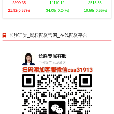
3900.35
14110.12
3515.56
21.92
(0.57%)
-34.08
(-0.24%)
-19.58
(-0.55%)
长胜证券_期权配资官网_在线配资平台