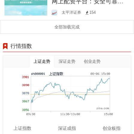
网上配资平台：安全可靠之
选，助您轻松投资！
太平洋证券
154
全部加载完成
行情指数
上证走势
深证走势
创业走势
上证指数
深证成指
创业板指