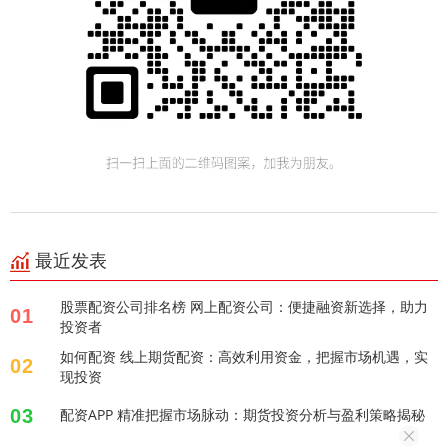
最近发表
股票配资公司排名榜 网上配资公司：便捷融资新选择，助力
01
投资者
如何配资 线上期货配资：高效利用资金，把握市场机遇，实
02
现投资
03
配资APP 精准把握市场脉动：期货投资分析与盈利策略揭秘