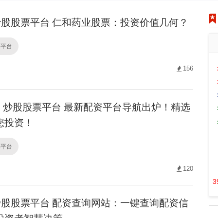
股股票平台 仁和药业股票：投资价值几何？
票平台
156
炒股股票平台 最新配资平台导航出炉！精选
您投资！
票平台
120
3
股股票平台 配资查询网站：一键查询配资信