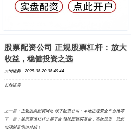
股票配资公司 正规股票杠杆：放大
收益，稳健投资之选
大同证券
2025-08-20 08:49:44
长胜证券
正规股票配资网站 线下配资公司：本地正规安全平台推荐
上一篇：
股票百倍杠杆交易平台 轻松配资买基金，高效投资，助您
下一篇：
实现财富增值梦想！