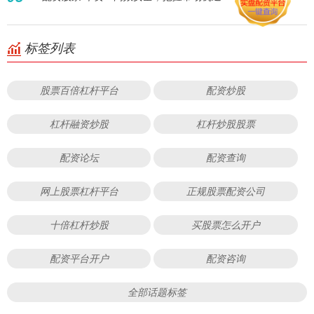
标签列表
股票百倍杠杆平台
配资炒股
杠杆融资炒股
杠杆炒股股票
配资论坛
配资查询
网上股票杠杆平台
正规股票配资公司
十倍杠杆炒股
买股票怎么开户
配资平台开户
配资咨询
全部话题标签