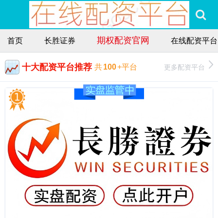
期权配资官网
首页
长胜证券
在线配资平台
十大配资平台推荐
更多配资平台
共
100
+平台