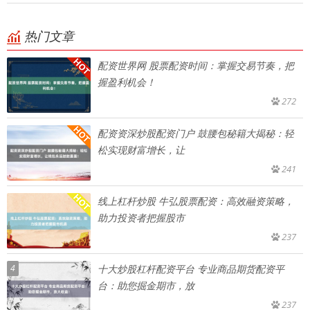
热门文章
配资世界网 股票配资时间：掌握交易节奏，把
握盈利机会！
272
配资资深炒股配资门户 鼓腰包秘籍大揭秘：轻
松实现财富增长，让
241
线上杠杆炒股 牛弘股票配资：高效融资策略，
助力投资者把握股市
237
4
十大炒股杠杆配资平台 专业商品期货配资平
台：助您掘金期市，放
237