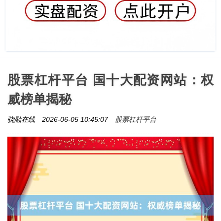
股票杠杆平台 国十大配资网站：权
威榜单揭秘
股票杠杆平台
骁融在线
2026-06-05 10:45:07