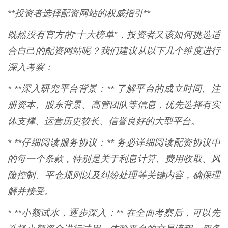
**投资者选择配资网站的权威指引**
既然没有官方的“十大榜单”，投资者又该如何挑选适
合自己的配资网站呢？我们建议从以下几个维度进行
深入考察：
* **深入研究平台背景：** 了解平台的成立时间、注
册资本、股东背景、高管团队等信息，优先选择有实
体支撑、运营历史较长、信誉良好的大型平台。
* **仔细阅读服务协议：** 务必详细阅读配资协议中
的每一个条款，特别是关于利息计算、费用收取、风
险控制、平仓规则以及纠纷处理等关键内容，确保理
解并接受。
* **小额试水，逐步深入：** 在全面考察后，可以先