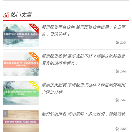
热门文章
股票配资平台软件 股票配资软件租用：专业平
台，灵活选择！
259
股票配资盈利 赢壁虎好不好？揭秘这款神器是
否真的值得你拥有！
248
股票按天配资 京海配资怎么样？深度测评与用
户评价分析
248
4
配资炒股排名 海纳策略：多元投资，稳健增长
246