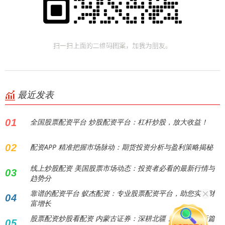
最近发表
01
全国股票配资平台 炒股配资平台：杠杆炒股，放大收益！
02
配资APP 精准把握市场脉动：期货投资分析与盈利策略揭秘
线上炒股配资 美国股票市场动态：投资者必看的最新行情与
03
趋势分
靠谱的配资平台 蚁杰配资：专业股票配资平台，助您实现财
04
富增长
股票配资炒股看配资 内蒙古证券：深耕北疆，智启财富新篇
05