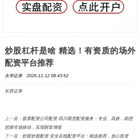
炒股杠杆是啥 精选！有资质的场外
配资平台推荐
永华证券
2025-11-12 08:43:52
长胜证券
股票配资公司配资 四川期货配资服务：专业、高效，助您
上一篇：
把握市场脉动，实现财富增值
炒股炒股配资 安全在线配资平台：精选推荐，放心投资
下一篇：